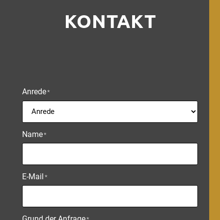
KONTAKT
Anrede
*
Name
*
E-Mail
*
Grund der Anfrage
*