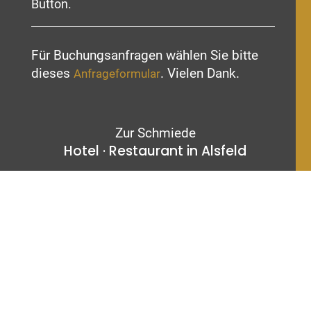
Button.
Für Buchungsanfragen wählen Sie bitte
dieses
. Vielen Dank.
Anfrageformular
Zur Schmiede
Hotel · Restaurant in Alsfeld
Adresse
Ziegenhainer Str. 26
36304 Alsfeld
Kontakt
Telefon: +49 6631 793830