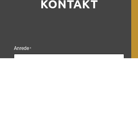
KONTAKT
Anrede
*
Name
*
E-Mail
*
Grund der Anfrage
*