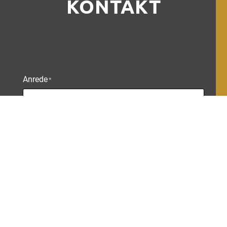
KONTAKT
Anrede
*
Name
*
E-Mail
*
Grund der Anfrage
*