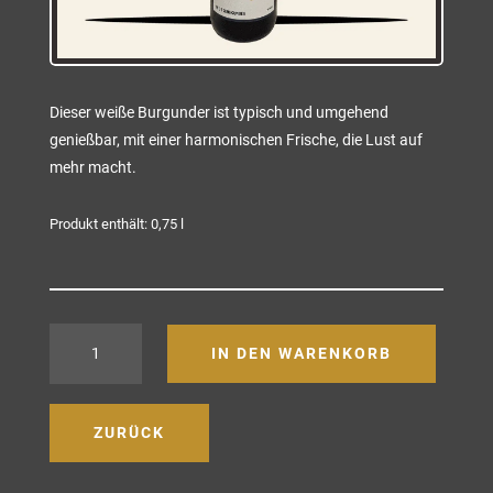
Dieser weiße Burgunder ist typisch und umgehend
genießbar, mit einer harmonischen Frische, die Lust auf
mehr macht.
Produkt enthält: 0,75
l
Schmiede
IN DEN WARENKORB
Hauswein
1874
Weissburgunder
ZURÜCK
trocken
Menge