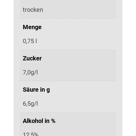
trocken
Menge
0,75 l
Zucker
7,0g/l
Säure in g
6,5g/l
Alkohol in %
12,5%